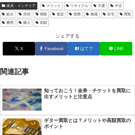
家具・インテリア
メリット
リサイクル
不要
中古
処分
売却
掃除
査定
状態
相場
自宅
買取
費用
購入
高額
シェアする
X
Facebook
はてブ
LINE
関連記事
知っておこう！金券・チケットを買取に
出すメリットと注意点
ギター買取とは？メリットや高額買取の
ポイント