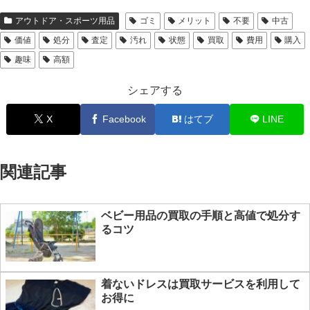
アウトドア・スポーツ用品
ゴミ
メリット
不要
中古
価値
処分
査定
汚れ
状態
買取
費用
購入
趣味
高額
シェアする
X
Facebook
はてブ
LINE
関連記事
ベビー用品の買取の手順と高値で処分す
るコツ
着ないドレスは買取サービスを利用して
お得に