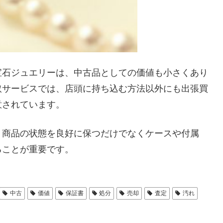
宝石ジュエリーは、中古品としての価値も小さくあり
取サービスでは、店頭に持ち込む方法以外にも出張買
意されています。
、商品の状態を良好に保つだけでなくケースや付属
ることが重要です。
中古
価値
保証書
処分
売却
査定
汚れ