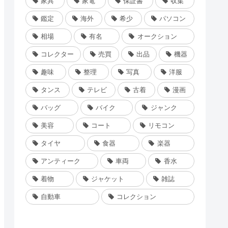
家具
家電
保証書
収集
鑑定
海外
希少
パソコン
相場
有名
オークション
コレクター
売買
出品
機器
趣味
整理
写真
洋服
タンス
テレビ
古着
漫画
バッグ
バイク
ジャンク
美容
コート
リモコン
タイヤ
食器
楽器
アンティーク
車両
香水
着物
ジャケット
雑誌
自動車
コレクション