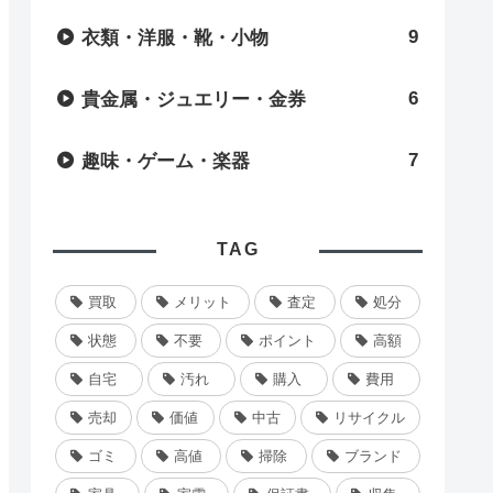
9
衣類・洋服・靴・小物
6
貴金属・ジュエリー・金券
7
趣味・ゲーム・楽器
TAG
買取
メリット
査定
処分
状態
不要
ポイント
高額
自宅
汚れ
購入
費用
売却
価値
中古
リサイクル
ゴミ
高値
掃除
ブランド