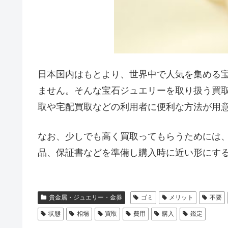
日本国内はもとより、世界中で人気を集める
ません。そんな宝石ジュエリーを取り扱う買
取や宅配買取などの利用者に便利な方法が用
なお、少しでも高く買取ってもらうためには
品、保証書などを準備し購入時に近い形にす
貴金属・ジュエリー・金券
ゴミ
メリット
不要
状態
相場
買取
費用
購入
鑑定